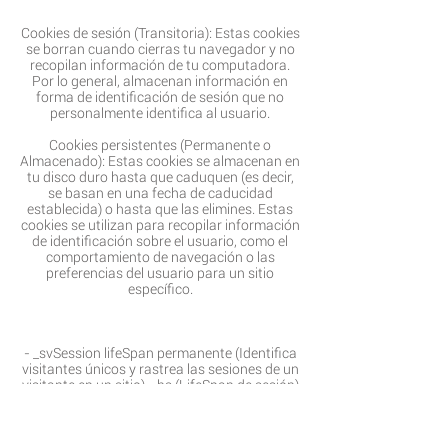
Cookies de sesión (Transitoria): Estas cookies
se borran cuando cierras tu navegador y no
recopilan información de tu computadora.
Por lo general, almacenan información en
forma de identificación de sesión que no
personalmente identifica al usuario.
Cookies persistentes (Permanente o
Almacenado): Estas cookies se almacenan en
tu disco duro hasta que caduquen (es decir,
se basan en una fecha de caducidad
establecida) o hasta que las elimines. Estas
cookies se utilizan para recopilar información
de identificación sobre el usuario, como el
comportamiento de navegación o las
preferencias del usuario para un sitio
específico.
- _svSession lifeSpan permanente (Identifica
visitantes únicos y rastrea las sesiones de un
visitante en un sitio). _hs (LifeSpan de sesión)
cookie de seguridad. _XSRF-TOKEN
(LifeSpan permanente) cookie de seguridad.
_smSession (LifeSpan 2 semanas)